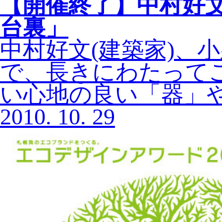
【開催終了】中村好
台裏」
中村好文(建築家)、
で、長きにわたって
い心地の良い「器」
2010.
10.
29