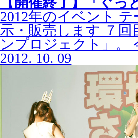
【開催終了】
「ぐっ
2012年のイベント
示・販売します ７
ンプロジェクト」。 
2012.
10.
09