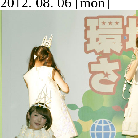
2012.
08.
06
[mon]