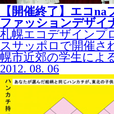
【開催終了】エコna
ファッションデザイ
札幌エコデザインプ
スサッポロで開催され
幌市近郊の学生による
2012.
08.
06