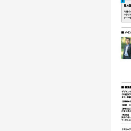
2012年のイベント テーマは時 暮らしを愉しむ道
具たちを展示・販売します ７回目を迎えた「Ｓ
ＡＰＰＯＲＯエコデザインプロジェクト」。 今
回
・・・続きを読む
2012.
10.
09
【開催終了】中村好文さんと小泉誠さ
んの
「デザイナーの舞台裏」
中村好文(建築家)、小泉誠(家具デザイナー) 仕事
から旅行まで、長きにわたってご一緒されるほど