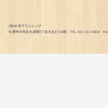
2009.
10.
01
(有)叶多プランニング
札幌市中央区大通西5丁目大五ビル6階 TEL. 011-211-0810 FAX. 0
【開催終了】2007年SAPPOROエコ
デザインアワードグランプリ
/
SECCO
賞受賞作品
「エコテトラ」
ランプが
フィンランドで展示販売しています!
2007年SAPPOROエコデザインアワード グラ
ンプリ / SECCO賞受賞作品 「エコテトラ」ランプ
が フィンランドで展示販売しています!
2008.
01.
06