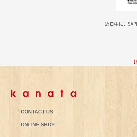
親交の深いお二人、使い心地の良い「器」や「椅
子
・・・続きを読む
近日中に、SA
2010.
10.
29
【
【開催終了】SAPPOROエコデザイン
展2009
SAPPOROエコデザイン展2009を開催いたしまし
CONTACT US
た、展示会の様子は近日中にエコデザインプロジ
ェクト・ホームページで公開する予定です。 htt
ONLINE SHOP
p://sapporoecodesign.net/