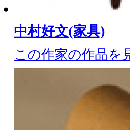
中村好文
(家具)
この作家の作品を